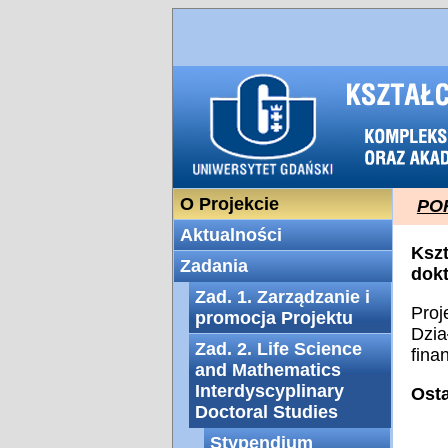
O Projekcie
POK
Aktualności
Kszt
Zadania
dokt
Zad. 1. Zarządzanie i
Proj
promocja Projektu
Dzia
Zad. 2. Life Science
fina
and Mathematics
Interdyscyplinary
Ost
Doctoral Studies
Stypendium