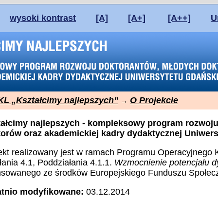
wysoki kontrast
[A]
[A+]
[A++]
U
L „Kształcimy najlepszych”
O Projekcie
→
ałcimy najlepszych - kompleksowy program rozwoj
orów oraz akademickiej kadry dydaktycznej Uniwer
ekt realizowany jest w ramach Programu Operacyjnego Kap
łania 4.1, Poddziałania 4.1.1.
Wzmocnienie potencjału d
nsowanego ze środków Europejskiego Funduszu Społec
atnio modyfikowane:
03.12.2014