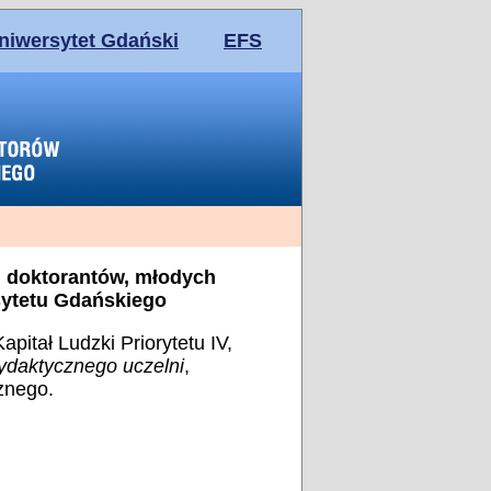
niwersytet Gdański
EFS
u doktorantów, młodych
sytetu Gdańskiego
itał Ludzki Priorytetu IV,
ydaktycznego uczelni
,
znego.