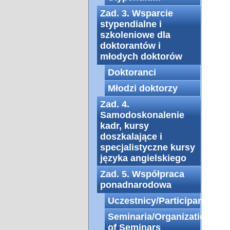
Zad. 3. Wsparcie
stypendialne i
szkoleniowe dla
doktorantów i
młodych doktorów
Doktoranci
Młodzi doktorzy
Zad. 4.
Samodoskonalenie
kadr, kursy
doszkalające i
specjalistyczne kursy
języka angielskiego
Zad. 5. Współpraca
ponadnarodowa
Uczestnicy/Participants
Seminaria/Organization
of Seminars