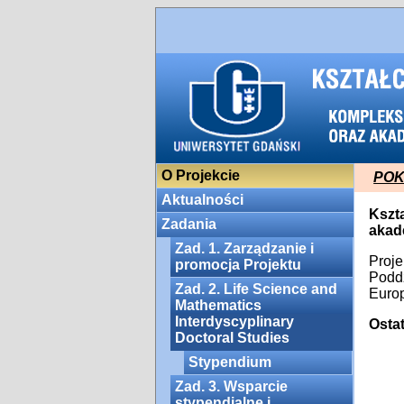
O Projekcie
POKL
Aktualności
Kszt
Zadania
akad
Zad. 1. Zarządzanie i
Proje
promocja Projektu
Poddz
Zad. 2. Life Science and
Euro
Mathematics
Interdyscyplinary
Osta
Doctoral Studies
Stypendium
Zad. 3. Wsparcie
stypendialne i