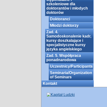
szkoleniowe dla
doktorantów i młodych
doktorów
Doktoranci
Młodzi doktorzy
Zad. 4.
Samodoskonalenie kadr,
kursy doszkalające i
specjalistyczne kursy
języka angielskiego
Zad. 5. Współpraca
ponadnarodowa
Uczestnicy/Participants
Seminaria/Organization
of Seminars
Kontakt