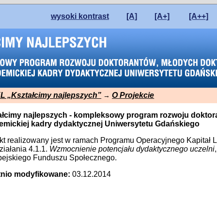
wysoki kontrast
[A]
[A+]
[A++]
 „Kształcimy najlepszych”
O Projekcie
→
ałcimy najlepszych - kompleksowy program rozwoju doktor
emickiej kadry dydaktycznej Uniwersytetu Gdańskiego
kt realizowany jest w ramach Programu Operacyjnego Kapitał Lud
iałania 4.1.1.
Wzmocnienie potencjału dydaktycznego uczelni
pejskiego Funduszu Społecznego.
tnio modyfikowane:
03.12.2014